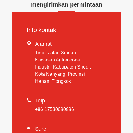
mengirimkan permintaan
Info kontak

Alamat
Timur Jalan Xihuan,
Kawasan Aglomerasi
Industri, Kabupaten Sheqi,
Kota Nanyang, Provinsi
Henan, Tiongkok

Telp
+86-17530690896
Surel
