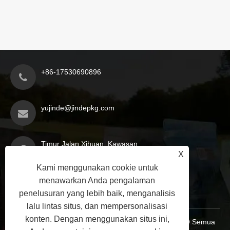
+86-17530690896
yujinde@jindepkg.com
Timur Jalan Xihuan, Kawasan
X
Aglomerasi Industri, Kabupaten
Kami menggunakan cookie untuk
Sheqi, Kota Nanyang, Provinsi
menawarkan Anda pengalaman
Henan, Tiongkok
penelusuran yang lebih baik, menganalisis
lalu lintas situs, dan mempersonalisasi
konten. Dengan menggunakan situs ini,
Hak Cipta © 2025 Nanyang Jinde Packaging Co., LTD Semua