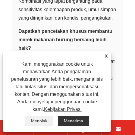
Kombinasi yang tepat bergantung pada
sensitivitas kelembapan produk, umur simpan
yang diinginkan, dan kondisi pengangkutan.
Dapatkah pencetakan khusus membantu
merek makanan burung bersaing lebih
baik?
X
Ya. Hasil cetak yang jelas dan menarik dapat
Kami menggunakan cookie untuk
membuat produk lebih mudah dikenali,
menawarkan Anda pengalaman
meningkatkan daya tarik rak, dan membantu
penelusuran yang lebih baik, menganalisis
lalu lintas situs, dan mempersonalisasi
pembeli memahami tingkat kualitas dan
konten. Dengan menggunakan situs ini,
manfaat penggunaan pakan dengan lebih
Anda menyetujui penggunaan cookie
cepat.
kami.
Kebijakan Privasi
Bagaimana cara memilih gaya tas yang
Menolak
Menerima
tepat untuk produk saya?



